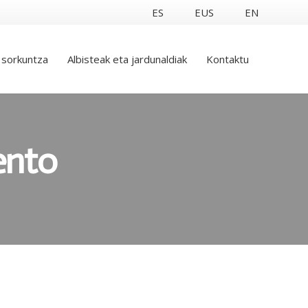
ES
EUS
EN
 sorkuntza
Albisteak eta jardunaldiak
Kontaktu
ento