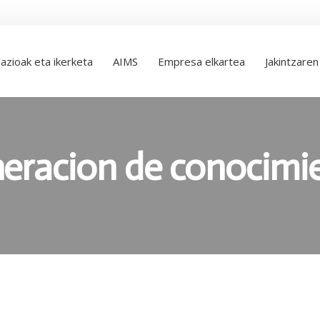
lazioak eta ikerketa
AIMS
Empresa elkartea
Jakintzaren
eracion de conocimi