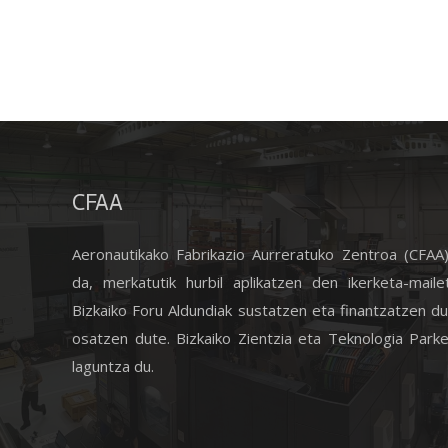
CFAA
Aeronautikako Fabrikazio Aurreratuko Zentroa (CFAA
da, merkatutik hurbil aplikatzen den ikerketa-maile
Bizkaiko Foru Aldundiak sustatzen eta finantzatzen du
osatzen dute. Bizkaiko Zientzia eta Teknologia Park
laguntza du.