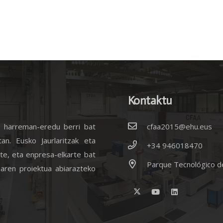
Kontaktu
) harreman-eredu berri bat
cfaa2015@ehu.eus
tan. Eusko Jaurlaritzak eta
+34 946018470
te, eta enpresa-elkarte bat
Parque Tecnológico d
earen proiektua abiarazteko