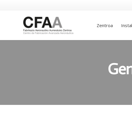
Zentroa
Insta
Gen