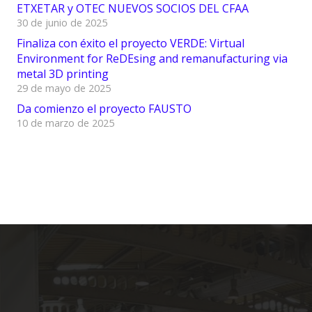
ETXETAR y OTEC NUEVOS SOCIOS DEL CFAA
30 de junio de 2025
Finaliza con éxito el proyecto VERDE: Virtual
Environment for ReDEsing and remanufacturing via
metal 3D printing
29 de mayo de 2025
Da comienzo el proyecto FAUSTO
10 de marzo de 2025