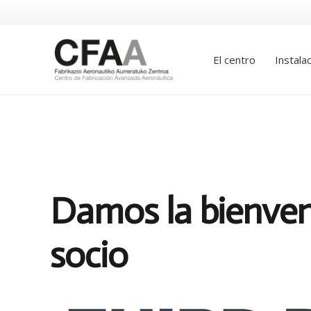
El centro
Instala
Damos la bienven
socio